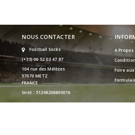
NOUS CONTACTER
INFOR
Football Socks
A Propos
(+33)
06 52 03 47 87
Conditio
104 rue des Mélèzes
Foire au
57070 METZ
Formulai
FRANCE
Siret :
51248206800016